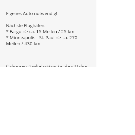
Eigenes Auto notwendig!
Nächste Flughäfen:
*
Fargo => ca. 15 Meilen / 25 km
* Minneapolis - St. Paul => ca. 270
Meilen / 430 km
Sehenswürdigkeiten in der Nähe
Info folgt
Weblinks
Info folgt.