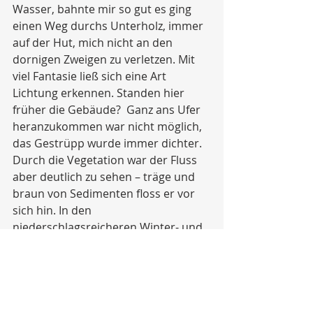
Wasser, bahnte mir so gut es ging 
einen Weg durchs Unterholz, immer 
auf der Hut, mich nicht an den 
dornigen Zweigen zu verletzen. Mit 
viel Fantasie ließ sich eine Art 
Lichtung erkennen. Standen hier 
früher die Gebäude?  Ganz ans Ufer 
heranzukommen war nicht möglich, 
das Gestrüpp wurde immer dichter. 
Durch die Vegetation war der Fluss 
aber deutlich zu sehen – träge und 
braun von Sedimenten floss er vor 
sich hin. In den 
niederschlagsreicheren Winter- und 
Frühlingsmonaten tritt er bestimmt 
häufiger über die Ufer und 
überschwemmt das Waldstückchen 
und Teile des Feldes. Es hatte aber 
lange nicht mehr geregnet, die Erde 