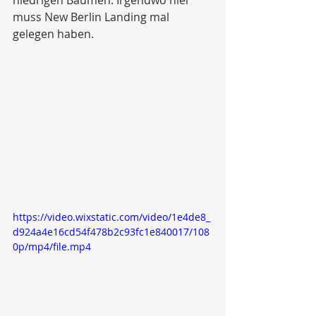
niedrigen Bäumen. Irgendwo hier 
muss New Berlin Landing mal 
gelegen haben.
https://video.wixstatic.com/video/1e4de8_
d924a4e16cd54f478b2c93fc1e840017/108
0p/mp4/file.mp4